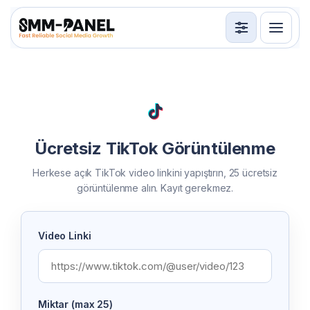
Servisler
API
Kullanım Şartları
Ücretsiz TikTok Görüntülenme
Giriş Yap
Üye Ol
Herkese açık TikTok video linkini yapıştırın, 25 ücretsiz
görüntülenme alın. Kayıt gerekmez.
Video Linki
Miktar (max 25)