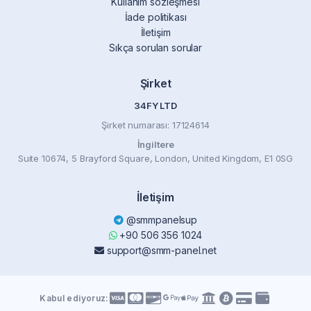
Kullanım sözleşmesi
İade politikası
İletişim
Sıkça sorulan sorular
Şirket
34FY LTD
Şirket numarası: 17124614
İngiltere
Suite 10674, 5 Brayford Square, London, United Kingdom, E1 0SG
İletişim
@smmpanelsup
+90 506 356 1024
support@smm-panel.net
Kabul ediyoruz: