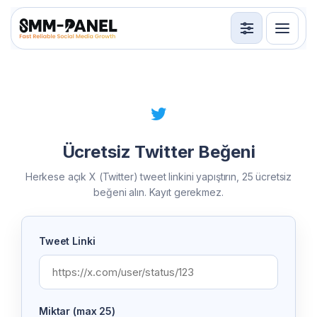
Servisler
API
Kullanım Şartları
Ücretsiz Twitter Beğeni
Giriş Yap
Üye Ol
Herkese açık X (Twitter) tweet linkini yapıştırın, 25 ücretsiz
beğeni alın. Kayıt gerekmez.
Tweet Linki
Miktar (max 25)