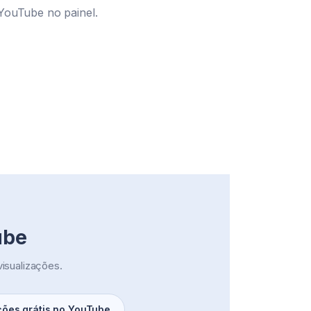
 YouTube no painel.
ube
isualizações.
ções grátis no YouTube