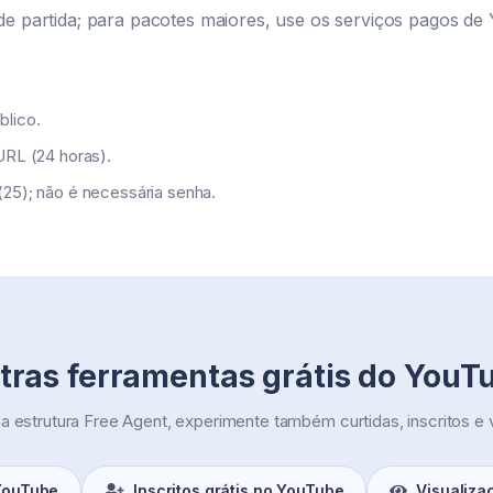
de partida; para pacotes maiores, use os serviços pagos de
blico.
/URL (24 horas).
(25); não é necessária senha.
tras ferramentas grátis do YouT
estrutura Free Agent, experimente também curtidas, inscritos e v
 YouTube
Inscritos grátis no YouTube
Visualiza