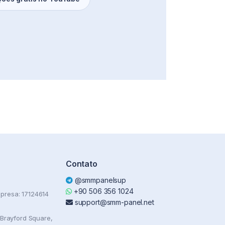
Contato
@smmpanelsup
+90 506 356 1024
presa: 17124614
support@smm-panel.net
 Brayford Square,