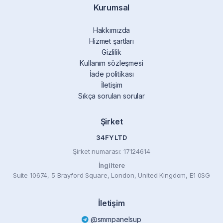
Kurumsal
Hakkımızda
Hizmet şartları
Gizlilik
Kullanım sözleşmesi
İade politikası
İletişim
Sıkça sorulan sorular
Şirket
34FY LTD
Şirket numarası: 17124614
İngiltere
Suite 10674, 5 Brayford Square, London, United Kingdom, E1 0SG
İletişim
@smmpanelsup