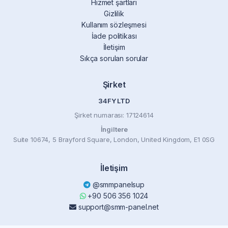
Hizmet şartları
Gizlilik
Kullanım sözleşmesi
İade politikası
İletişim
Sıkça sorulan sorular
Şirket
34FY LTD
Şirket numarası: 17124614
İngiltere
Suite 10674, 5 Brayford Square, London, United Kingdom, E1 0SG
İletişim
@smmpanelsup
+90 506 356 1024
support@smm-panel.net