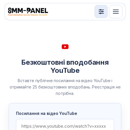
Послуги
API
Умови використання
Безкоштовні вподобання
Вхід
Реєстрація
YouTube
Вставте публічне посилання на відео YouTube і
отримайте 25 безкоштовних вподобань. Реєстрація не
потрібна.
Посилання на відео YouTube