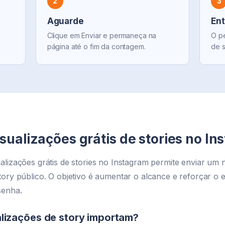
2
3
Aguarde
Ent
Clique em Enviar e permaneça na
O pe
página até o fim da contagem.
de s
sualizações grátis de stories no I
alizações grátis de stories no Instagram permite enviar um 
tory público. O objetivo é aumentar o alcance e reforçar o 
senha.
alizações de story importam?