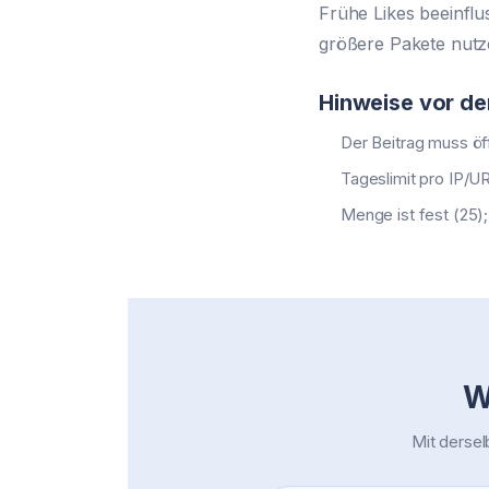
Frühe Likes beeinflus
größere Pakete nutze
Hinweise vor de
Der Beitrag muss öff
Tageslimit pro IP/U
Menge ist fest (25);
W
Mit dersel