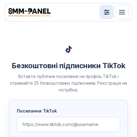
Послуги
API
Умови використання
Безкоштовні підписники TikTok
Вхід
Реєстрація
Вставте публічне посилання на профіль TikTok і
отримайте 25 безкоштовних підписників. Реєстрація не
потрібна.
Посилання TikTok