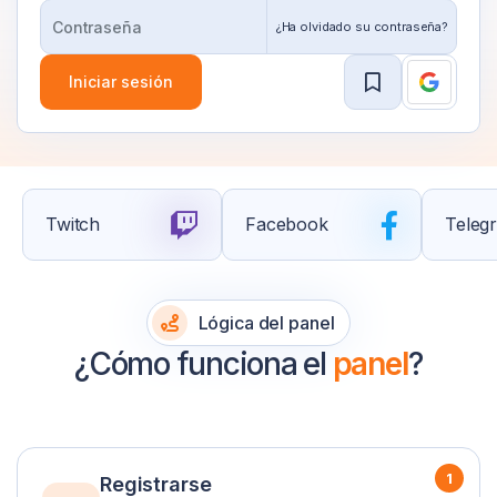
¿Ha olvidado su contraseña?
Iniciar sesión
Twitch
Facebook
Teleg
Lógica del panel
¿Cómo funciona el
panel
?
1
Registrarse