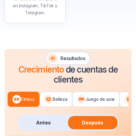
en Instagram, TikTok y
Telegram.
Resultados
Crecimiento
de cuentas de
clientes
Fitness
Belleza
Juego de azar
T
Antes
Después