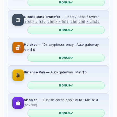
BONUS
Global Bank Transfer
— Local / Sepa / Swift ·
🇹🇷 🇦🇺 🇪🇺 🇬🇧 🇭🇰 🇺🇸 🇨🇦 🇨🇳 🇭🇺 🇸🇬
BONUS
Heleket
— 10+ cryptocurrency · Auto gateway ·
Min
$5
BONUS
Binance Pay
— Auto gateway · Min
$5
BONUS
Shopier
— Turkish cards only · Auto · Min
$10
(5% fee)
BONUS