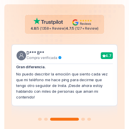
4.8
/5 (1358+ Review)
4.7
/5 (127+ Review)
D*** B**
4.7
Compra verificada
Gran diferencia.
No puedo describir la emoción que siento cada vez
que mi teléfono me hace ping para decirme que
tengo otro seguidor de Insta. ¡Desde ahora estoy
hablando con miles de personas que aman mi
contenido!