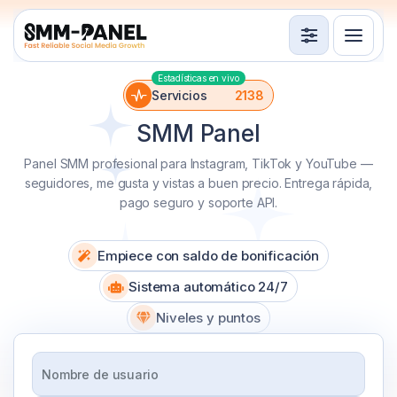
Servicios
Estadísticas en vivo
Pedidos
1350493
API
Usuarios
39403
SMM Panel
Servicios
2138
Términos de servicio
Panel SMM profesional para Instagram, TikTok y YouTube —
seguidores, me gusta y vistas a buen precio. Entrega rápida,
Iniciar sesión
Registrarse
pago seguro y soporte API.
Empiece con saldo de bonificación
Sistema automático 24/7
Niveles y puntos